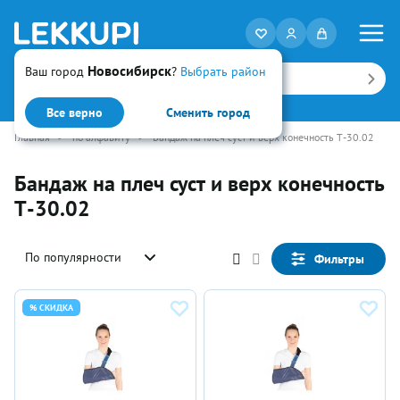
Новосибирск
Ваш город
?
Выбрать район
Искать
Все верно
Сменить город
Главная
•
по алфавиту
•
Бандаж на плеч суст и верх конечность Т-30.02
Бандаж на плеч суст и верх конечность
Т-30.02
По популярности
Фильтры
% СКИДКА