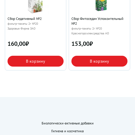
Сбор Седативный №2
Сбор Фитоседан Успокоительный
№2
фильтр-пакеты 2г №20
Здоровье Фирма ЗАО
фильтр-пакеты 2г №20
Красногорсклексредства АО
160,00
₽
153,00
₽
В корзину
В корзину
Биологически-активные добавки
Гигиена и косметика