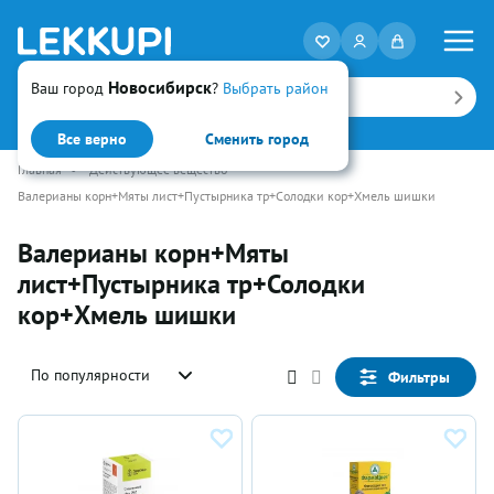
Новосибирск
Ваш город
?
Выбрать район
Искать
Все верно
Сменить город
Главная
•
Действующее вещество
Валерианы корн+Мяты лист+Пустырника тр+Солодки кор+Хмель шишки
Валерианы корн+Мяты
лист+Пустырника тр+Солодки
кор+Хмель шишки
По популярности
Фильтры