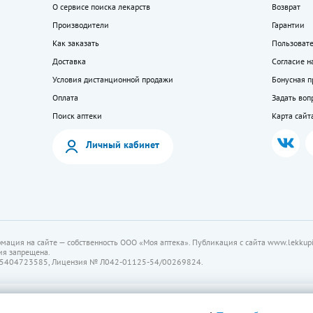
О сервисе поиска лекарств
Возврат
Производители
Гарантии
Как заказать
Пользоват
Доставка
Согласие н
Условия дистанционной продажи
Бонусная 
Оплата
Задать воп
Поиск аптеки
Карта сайт
Личный кабинет
мация на сайте — собственность ООО «Моя аптека». Публикация с сайта www.lekkupi
ия запрещена.
5404723585, Лицензия № Л042-01125-54/00269824.