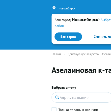
Новосибирск
Новосибирск
Ваш город
?
Выбра
район
Все верно
Сменить г
Каталог
Простуда и гр
Главная
•
Действующее вещество
Азелаи
Азелаиновая к-т
Выбрать аптеку
Только товары в наличии