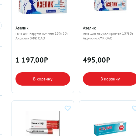
Азелик
Азелик
гель для наружн примен 15% 30г
гель для наружн примен 15% 5г
Акрихин ХФК ОАО
Акрихин ХФК ОАО
1 197,00
₽
495,00
₽
В корзину
В корзину