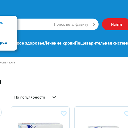
ть
Искать
Поиск по алфавиту
Найти
ород
ипп
Женское здоровье
Лечение крови
Пищеварительная систем
новая к-та
а
По популярности