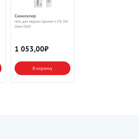
Скиноклир
гель для наружн примен 15% 30г
Озон ООО
1 053,00
₽
В корзину