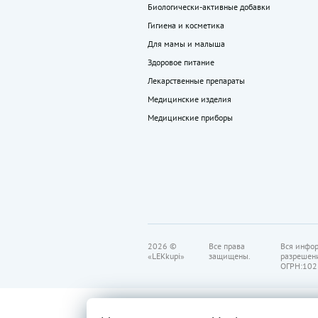
Биологически-активные добавки
Гигиена и косметика
Для мамы и малыша
Здоровое питание
Лекарственные препараты
Медицинские изделия
Медицинские приборы
2026 ©
Все права
Вся инфор
«LEKkupi»
защищены.
разрешен
ОГРН:102