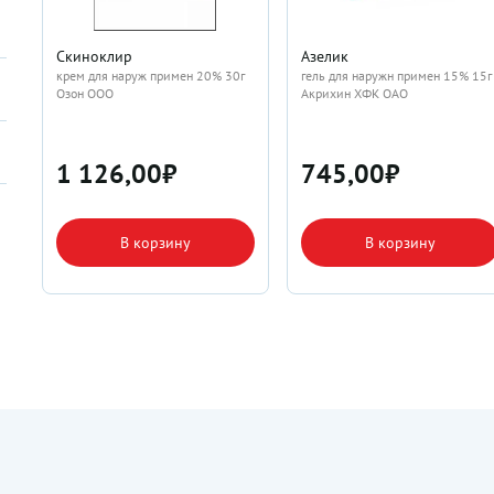
Скиноклир
Азелик
крем для наруж примен 20% 30г
гель для наружн примен 15% 15г
Озон ООО
Акрихин ХФК ОАО
1 126,00
₽
745,00
₽
В корзину
В корзину