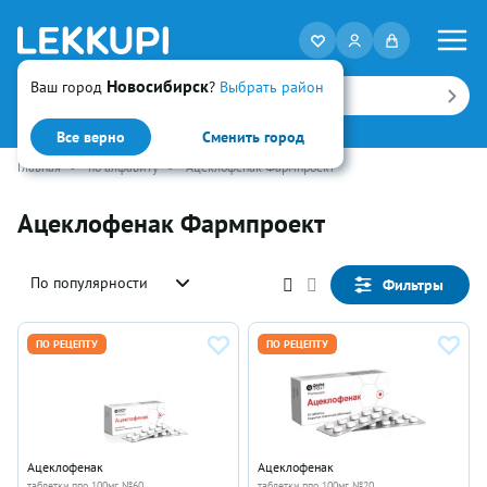
Новосибирск
Ваш город
?
Выбрать район
Искать
Все верно
Сменить город
Главная
•
по алфавиту
•
Ацеклофенак Фармпроект
Ацеклофенак Фармпроект
По популярности
Фильтры
ПО РЕЦЕПТУ
ПО РЕЦЕПТУ
Ацеклофенак
Ацеклофенак
таблетки ппо 100мг №60
таблетки ппо 100мг №20