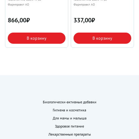
Фармпроект АО
Фармпроект АО
866,00
₽
337,00
₽
В корзину
В корзину
Биологически-активные добавки
Гигиена и косметика
Для мамы и малыша
Здоровое питание
Лекарственные препараты