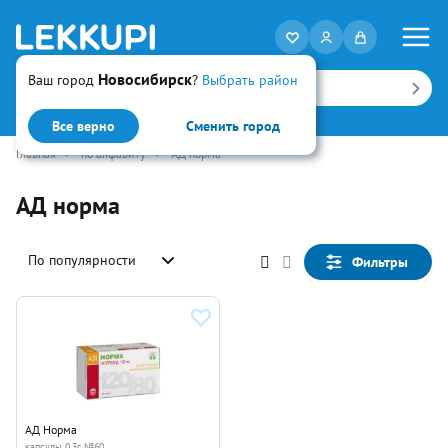
Новосибирск
Ваш город
?
Выбрать район
Искать
Все верно
Сменить город
Главная
•
по алфавиту
•
АД норма
АД норма
По популярности
Фильтры
АД Норма
капсулы 0.3г №60