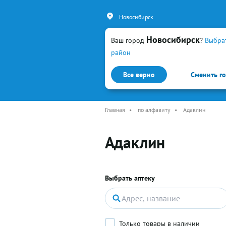
Новосибирск
Новосибирск
Ваш город
?
Выбра
район
Все верно
Сменить г
Каталог
Простуда и гр
Главная
•
по алфавиту
•
Адаклин
Адаклин
Выбрать аптеку
Только товары в наличии