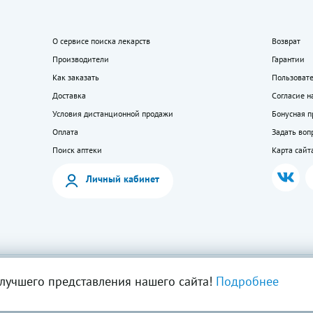
О сервисе поиска лекарств
Возврат
Производители
Гарантии
Как заказать
Пользоват
Доставка
Согласие н
Условия дистанционной продажи
Бонусная 
Оплата
Задать воп
Поиск аптеки
Карта сайт
Личный кабинет
мация на сайте — собственность ООО «Моя аптека». Публикация с сайта www.lekkupi
лучшего представления нашего сайта!
Подробнее
ия запрещена.
5404723585, Лицензия № Л042-01125-54/00269824.