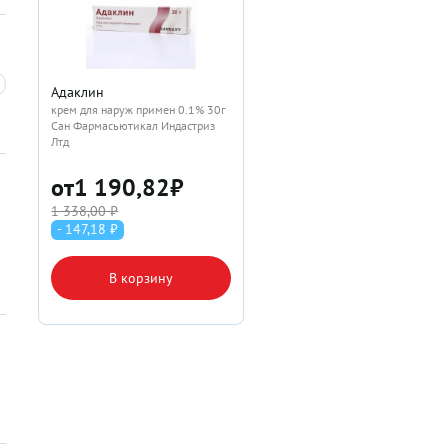
Адаклин
крем для наруж примен 0.1% 30г
Сан Фармасьютикал Индастриз
Лтд
от
1 190,82
₽
1 338,00 ₽
- 147,18 ₽
В корзину