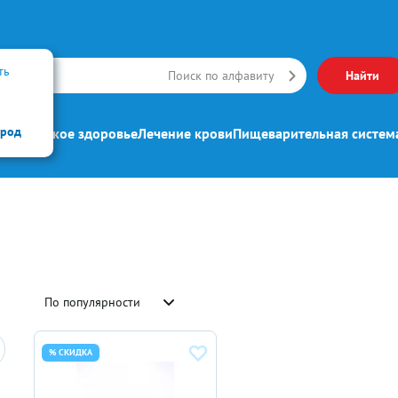
ть
Искать
Поиск по алфавиту
Найти
ород
ипп
Женское здоровье
Лечение крови
Пищеварительная систем
По популярности
% СКИДКА