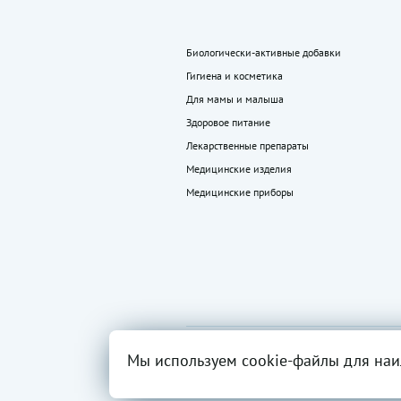
Биологически-активные добавки
Гигиена и косметика
Для мамы и малыша
Здоровое питание
Лекарственные препараты
Медицинские изделия
Медицинские приборы
2026 ©
Все права
Вся инфор
Мы используем cookie-файлы для наи
«LEKkupi»
защищены.
разрешен
ОГРН:102