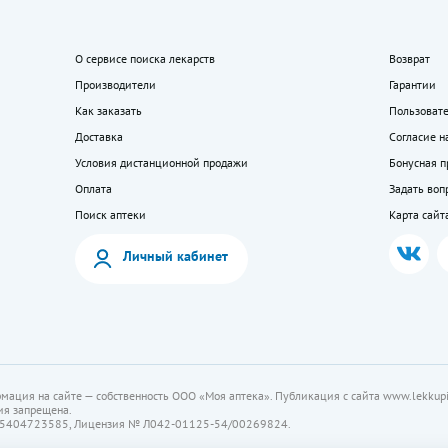
О сервисе поиска лекарств
Возврат
Производители
Гарантии
Как заказать
Пользоват
Доставка
Согласие н
Условия дистанционной продажи
Бонусная 
Оплата
Задать воп
Поиск аптеки
Карта сайт
Личный кабинет
мация на сайте — собственность ООО «Моя аптека». Публикация с сайта www.lekkupi
ия запрещена.
5404723585, Лицензия № Л042-01125-54/00269824.