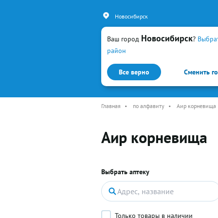
Новосибирск
Новосибирск
Ваш город
?
Выбра
район
Все верно
Сменить г
Каталог
Простуда и гр
Главная
•
по алфавиту
•
Аир корневища
Аир корневища
Выбрать аптеку
Только товары в наличии