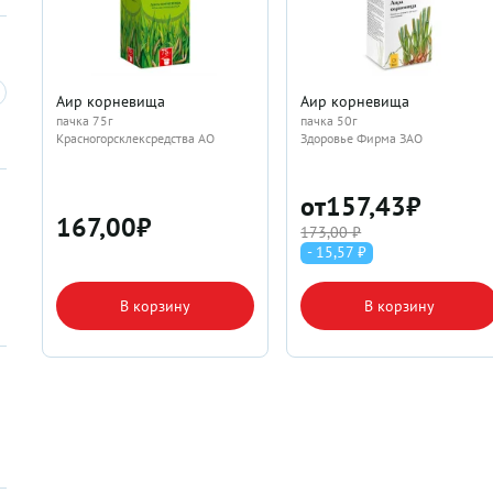
Аир корневища
Аир корневища
пачка 75г
пачка 50г
Красногорсклексредства АО
Здоровье Фирма ЗАО
от
157,43
₽
167,00
₽
173,00 ₽
- 15,57 ₽
В корзину
В корзину