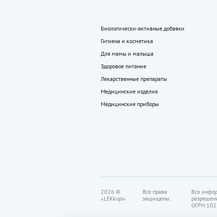
Биологически-активные добавки
Гигиена и косметика
Для мамы и малыша
Здоровое питание
Лекарственные препараты
Медицинские изделия
Медицинские приборы
2026 ©
Все права
Вся инфор
«LEKkupi»
защищены.
разрешен
ОГРН:102