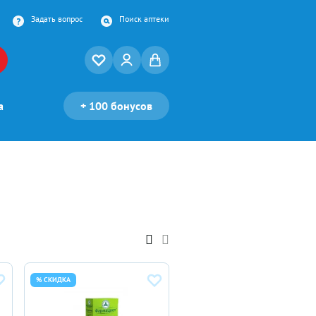
Задать вопрос
Поиск аптеки
а
+
100 бонусов
% СКИДКА