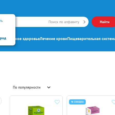
ть
Искать
Поиск по алфавиту
Найти
ород
ипп
Женское здоровье
Лечение крови
Пищеварительная систем
По популярности
% СКИДКА