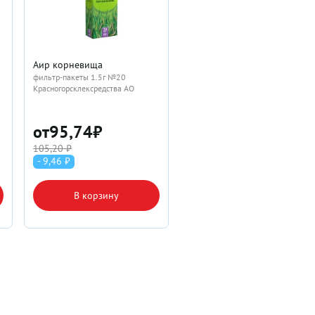
Аир корневища
фильтр-пакеты 1.5г №20
Красногорсклексредства АО
от
95,74
₽
105,20 ₽
- 9,46 ₽
В корзину