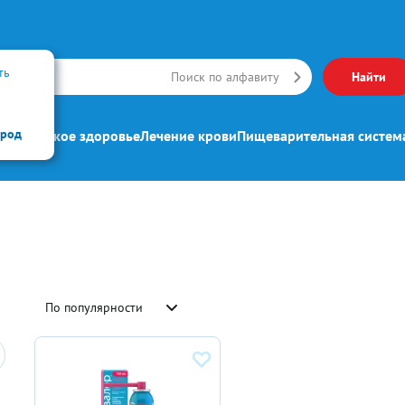
ть
Искать
Поиск по алфавиту
Найти
ород
ипп
Женское здоровье
Лечение крови
Пищеварительная систем
По популярности