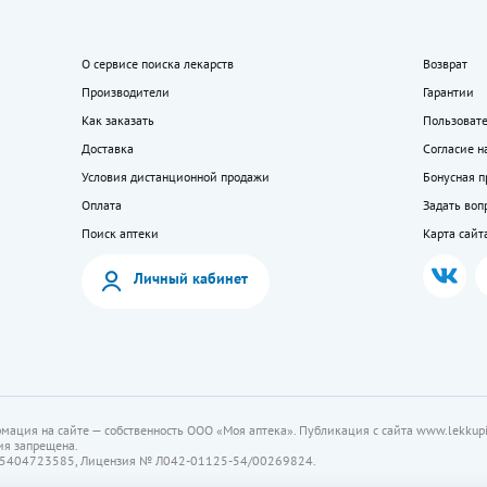
О сервисе поиска лекарств
Возврат
Производители
Гарантии
Как заказать
Пользоват
Доставка
Согласие н
Условия дистанционной продажи
Бонусная 
Оплата
Задать воп
Поиск аптеки
Карта сайт
Личный кабинет
мация на сайте — собственность ООО «Моя аптека». Публикация с сайта www.lekkupi
ия запрещена.
5404723585, Лицензия № Л042-01125-54/00269824.