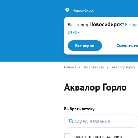
Новосибирск
Новосибирск
Ваш город
?
Выбра
район
Все верно
Сменить г
Каталог
Простуда и гр
Главная
•
по алфавиту
•
Аквалор Горло
Аквалор Горло
Выбрать аптеку
Только товары в наличии