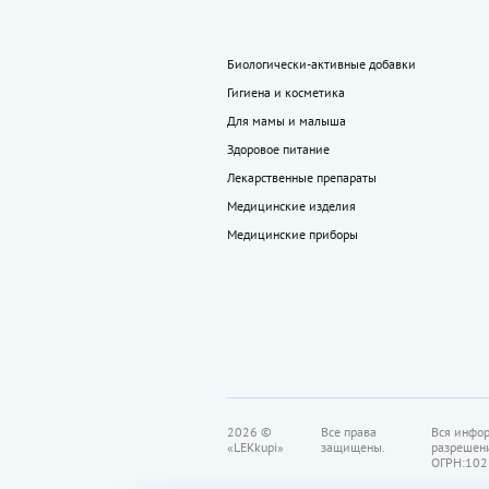
Биологически-активные добавки
Гигиена и косметика
Для мамы и малыша
Здоровое питание
Лекарственные препараты
Медицинские изделия
Медицинские приборы
2026 ©
Все права
Вся инфор
«LEKkupi»
защищены.
разрешен
ОГРН:102