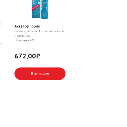
Аквалор Горло
спрей для горла 150мл алоэ вера
и ромашка
Нижфарм АО
672,00
₽
В корзину