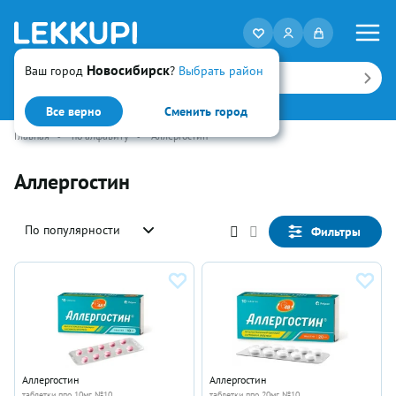
Новосибирск
Ваш город
?
Выбрать район
Искать
Все верно
Сменить город
Главная
•
по алфавиту
•
Аллергостин
Аллергостин
По популярности
Фильтры
Аллергостин
Аллергостин
таблетки ппо 10мг №10
таблетки ппо 20мг №10