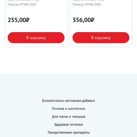
Полисан НТФФ ООО
Полисан НТФФ ООО
255,00
₽
356,00
₽
В корзину
В корзину
Биологически-активные добавки
Гигиена и косметика
Для мамы и малыша
Здоровое питание
Лекарственные препараты