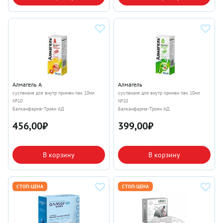
Алмагель А
Алмагель
суспензия для внутр примен пак 10мл
суспензия для внутр примен пак 10мл
№10
№10
Балканфарма-Троян АД
Балканфарма-Троян АД
456,00
₽
399,00
₽
В корзину
В корзину
СТОП-ЦЕНА
СТОП-ЦЕНА