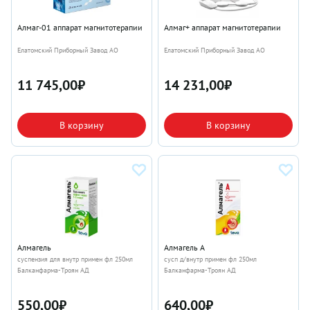
Алмаг-01 аппарат магнитотерапии
Алмаг+ аппарат магнитотерапии
Елатомский Приборный Завод АО
Елатомский Приборный Завод АО
11 745,00
₽
14 231,00
₽
В корзину
В корзину
Алмагель
Алмагель А
суспензия для внутр примен фл 250мл
сусп д/внутр примен фл 250мл
Балканфарма-Троян АД
Балканфарма-Троян АД
550,00
₽
640,00
₽