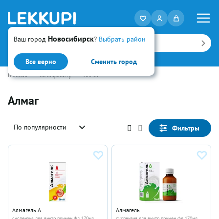
Новосибирск
Ваш город
?
Выбрать район
Искать
Все верно
Сменить город
Главная
•
по алфавиту
•
Алмаг
Алмаг
По популярности
Фильтры
Алмагель А
Алмагель
суспензия для внутр примен фл 170мл
суспензия для внутр примен фл 170мл