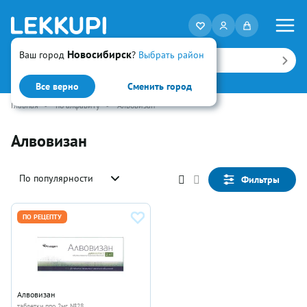
Новосибирск
Ваш город
?
Выбрать район
Искать
Все верно
Сменить город
Главная
•
по алфавиту
•
Алвовизан
Алвовизан
По популярности
Фильтры
ПО РЕЦЕПТУ
Алвовизан
таблетки ппо 2мг №28