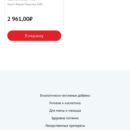
Хаупт Фарма Мюнстер ГмбХ
2 961,00
₽
В корзину
Биологически-активные добавки
Гигиена и косметика
Для мамы и малыша
Здоровое питание
Лекарственные препараты