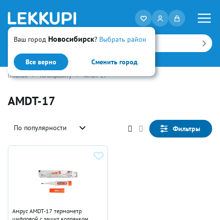
Новосибирск
Ваш город
?
Выбрать район
Искать
Все верно
Сменить город
Главная
•
по алфавиту
•
AMDT-17
AMDT-17
По популярности
Фильтры
Амрус AMDT-17 термометр
цифровой с защит колпачком