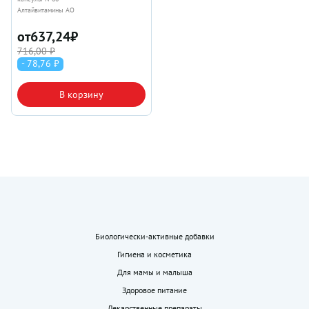
Алтайвитамины АО
от
637,24
₽
716,00 ₽
- 78,76 ₽
В корзину
Биологически-активные добавки
Гигиена и косметика
Для мамы и малыша
Здоровое питание
Лекарственные препараты