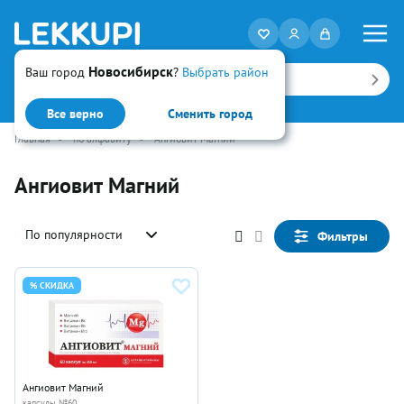
Новосибирск
Ваш город
?
Выбрать район
Искать
Все верно
Сменить город
Главная
•
по алфавиту
•
Ангиовит Магний
Ангиовит Магний
По популярности
Фильтры
% СКИДКА
Ангиовит Магний
капсулы №60