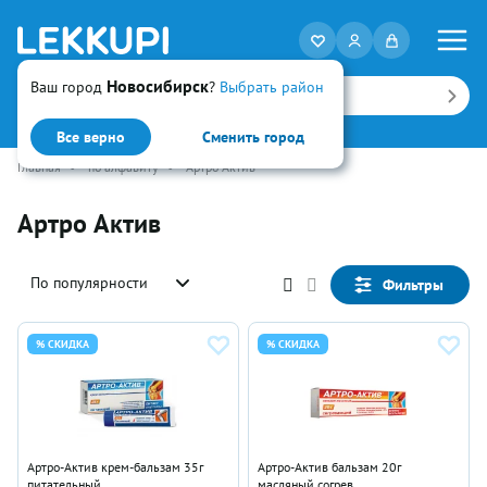
Новосибирск
Ваш город
?
Выбрать район
Искать
Все верно
Сменить город
Главная
•
по алфавиту
•
Артро Актив
Артро Актив
По популярности
Фильтры
% СКИДКА
% СКИДКА
Артро-Актив крем-бальзам 35г
Артро-Актив бальзам 20г
питательный
масляный согрев