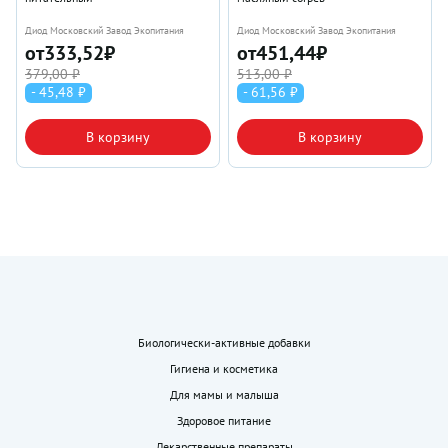
Диод Московский Завод Экопитания
Диод Московский Завод Экопитания
от
333,52
₽
от
451,44
₽
379,00 ₽
513,00 ₽
- 45,48 ₽
- 61,56 ₽
В корзину
В корзину
Биологически-активные добавки
Гигиена и косметика
Для мамы и малыша
Здоровое питание
Лекарственные препараты