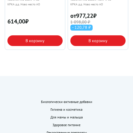
КРКА д.д. Ново место АО
КРКА д.д. Ново место АО
от
977,22
₽
614,00
₽
1 098,00 ₽
- 120,78 ₽
В корзину
В корзину
Биологически-активные добавки
Гигиена и косметика
Для мамы и малыша
Здоровое питание
Лекарственные препараты