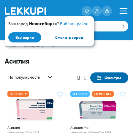
Новосибирск
Ваш город
?
Выбрать район
Искать
Все верно
Сменить город
Главная
•
по алфавиту
•
Асиглия
Асиглия
По популярности
Фильтры
ПО РЕЦЕПТУ
% СКИДКА
ПО РЕЦЕПТУ
Асиглия
Асиглия Мет
таблетки ппо 100мг №28
таблетки ппо 1000мг+50мг №56