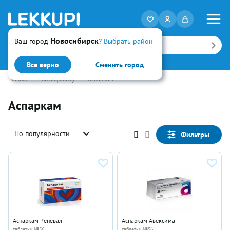
Новосибирск
Ваш город
?
Выбрать район
Искать
Все верно
Сменить город
Главная
•
по алфавиту
•
Аспаркам
Аспаркам
По популярности
Фильтры
Аспаркам Реневал
Аспаркам Авексима
таблетки №56
таблетки №56