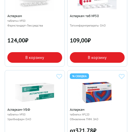
Аспаркам
Аспаркам таб №50
таблетки №50
Фармстандарт-Лексредства
Татхимфармпрепараты ОАО
124,00
₽
109,00
₽
В корзину
В корзину
% СКИДКА
Аспаркам-УБФ
Аспаркам
таблетки №50
таблетки №120
Уралбиофарм ОАО
Обновление ПФК ЗАО
от
321,78
₽