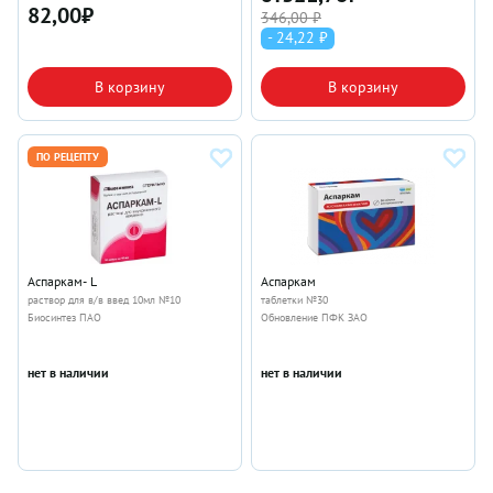
82,00
₽
346,00 ₽
- 24,22 ₽
В корзину
В корзину
ПО РЕЦЕПТУ
Аспаркам- L
Аспаркам
раствор для в/в введ 10мл №10
таблетки №30
Биосинтез ПАО
Обновление ПФК ЗАО
нет в наличии
нет в наличии