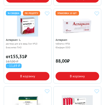
% СКИДКА
ПО РЕЦЕПТУ
УПАКОВКА 10 ШТ.
Аспаркам- L
Аспаркам
раствор для в/в введ 5мл №10
таблетки №56
Биосинтез ПАО
Южфарм ООО
от
155,31
₽
88,00
₽
167,00 ₽
- 11,69 ₽
В корзину
В корзину