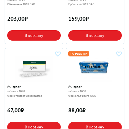
Обновление ПФК ЗАО
Ирбитский ХФЗ ОАО
203,00
₽
159,00
₽
В корзину
В корзину
ПО РЕЦЕПТУ
Аспаркам
Аспаркам
таблетки №20
таблетки №50
Фармстандарт-Лексредства
Фармапол-Волга ООО
67,00
₽
88,00
₽
В корзину
В корзину