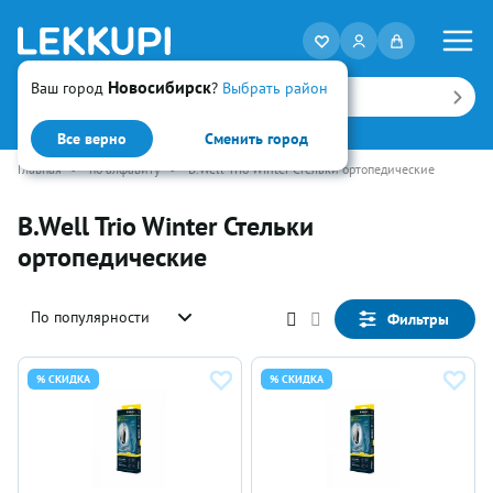
Новосибирск
Ваш город
?
Выбрать район
Искать
Все верно
Сменить город
Главная
•
по алфавиту
•
B.Well Trio Winter Стельки ортопедические
B.Well Trio Winter Стельки
ортопедические
По популярности
Фильтры
% СКИДКА
% СКИДКА