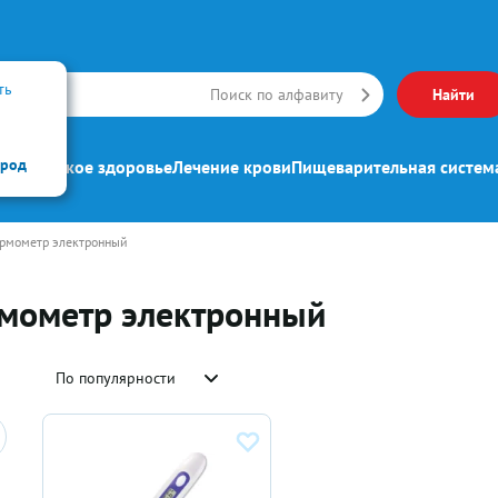
ть
Искать
Поиск по алфавиту
Найти
ород
ипп
Женское здоровье
Лечение крови
Пищеварительная систем
ермометр электронный
рмометр электронный
По популярности