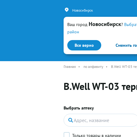
Новосибирск
Новосибирск
Ваш город
?
Выбра
район
Все верно
Сменить г
Каталог
Простуда и гр
Главная
•
по алфавиту
•
B.Well WT-03 т
B.Well WT-03 те
Выбрать аптеку
Только товары в наличии