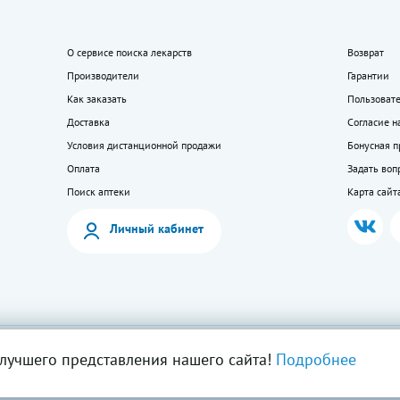
О сервисе поиска лекарств
Возврат
Производители
Гарантии
Как заказать
Пользоват
Доставка
Согласие н
Условия дистанционной продажи
Бонусная 
Оплата
Задать воп
Поиск аптеки
Карта сайт
Личный кабинет
мация на сайте — собственность ООО «Моя аптека». Публикация с сайта www.lekkupi
лучшего представления нашего сайта!
Подробнее
ия запрещена.
5404723585, Лицензия № Л042-01125-54/00269824.