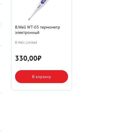
B.Well WT-03 термометр
электронный
B.Well Limited
330,00
₽
В корзину