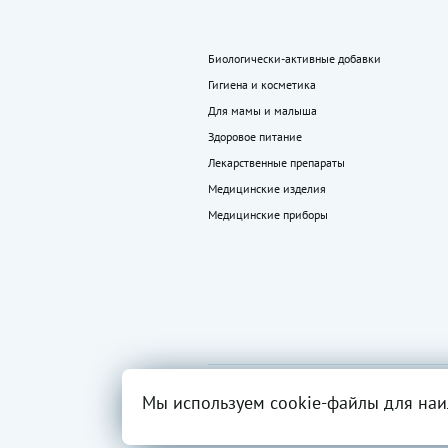
Биологически-активные добавки
Гигиена и косметика
Для мамы и малыша
Здоровое питание
Лекарственные препараты
Медицинские изделия
Медицинские приборы
2026 ©
Все права
Вся инфор
Мы используем cookie-файлы для наи
«LEKkupi»
защищены.
разрешен
ОГРН:102