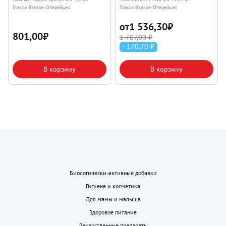
Глаксо Вэлком Оперейшнс
Глаксо Вэлком Оперейшнс
от
1 536,30
₽
801,00
₽
1 707,00 ₽
- 170,70 ₽
В корзину
В корзину
Биологически-активные добавки
Гигиена и косметика
Для мамы и малыша
Здоровое питание
Лекарственные препараты