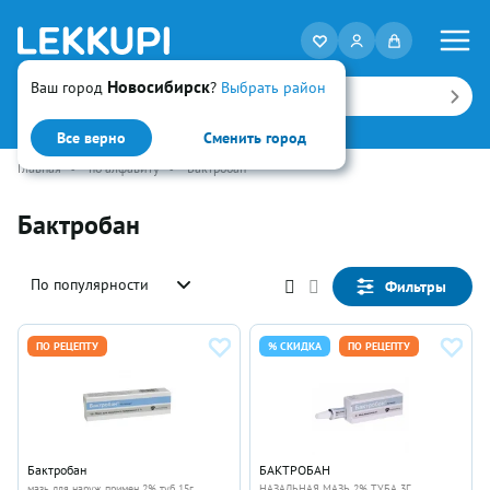
Новосибирск
Ваш город
?
Выбрать район
Искать
Все верно
Сменить город
Главная
•
по алфавиту
•
Бактробан
Бактробан
По популярности
Фильтры
ПО РЕЦЕПТУ
% СКИДКА
ПО РЕЦЕПТУ
Бактробан
БАКТРОБАН
мазь для наруж примен 2% туб 15г
НАЗАЛЬНАЯ МАЗЬ 2% ТУБА 3Г