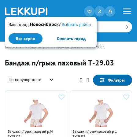
Новосибирск
Ваш город
?
Выбрать район
Искать
Все верно
Сменить город
Главная
•
по алфавиту
•
Бандаж п/грыж паховый Т-29.03
Бандаж п/грыж паховый Т-29.03
По популярности
Фильтры
Бандаж п/грыж паховый р.M
Бандаж п/грыж паховый р.L
Т-29.03
Т-29.03