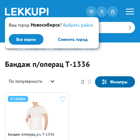
Новосибирск
Ваш город
?
Выбрать район
Искать
Все верно
Сменить город
Главная
•
по алфавиту
•
Бандаж п/операц Т-1336
Бандаж п/операц Т-1336
По популярности
Фильтры
% СКИДКА
Бандаж п/операц р.L Т-1336