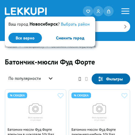
Новосибирск
Ваш город
?
Выбрать район
Искать
Все верно
Сменить город
Главная
•
по алфавиту
•
Батончик-мюсли Фуд Форте
Батончик-мюсли Фуд Форте
По популярности
Фильтры
% СКИДКА
% СКИДКА
Батончик-мюсли Фуд Форте
Батончик-мюсли Фуд Форте
апельсин в шоколаде 50г Бад
лимон-мед-имбирь 50г Бад