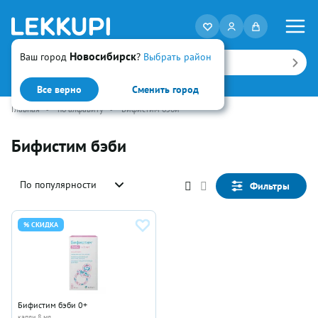
Новосибирск
Ваш город
?
Выбрать район
Искать
Все верно
Сменить город
Главная
•
по алфавиту
•
Бифистим бэби
Бифистим бэби
По популярности
Фильтры
% СКИДКА
Бифистим бэби 0+
капли 8 мл