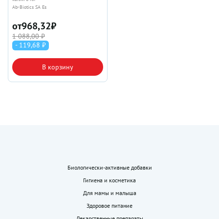
Ab-Biotics SA Es
от
968,32
₽
1 088,00 ₽
- 119,68 ₽
В корзину
Биологически-активные добавки
Гигиена и косметика
Для мамы и малыша
Здоровое питание
Лекарственные препараты