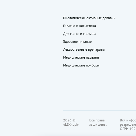
Биологически-активные добавки
Гигиена и косметика
Для мамы и малыша
Здоровое питание
Лекарственные препараты
Медицинские изделия
Медицинские приборы
2026 ©
Все права
Вся инфор
«LEKkupi»
защищены.
разрешен
ОГРН:102