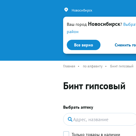
Новосибирск
Новосибирск
Ваш город
?
Выбра
район
Все верно
Сменить г
Каталог
Простуда и гр
Главная
•
по алфавиту
•
Бинт гипсовый
Бинт гипсовый
Выбрать аптеку
Только товары в наличии