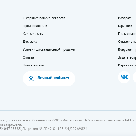
О сервисе поиска лекарств
Возврат
Производители
Гарантии
Как заказать
Пользоват
Доставка
Согласие н
Условия дистанционной продажи
Бонусная 
Оплата
Задать воп
Поиск аптеки
Карта сайт
Личный кабинет
мация на сайте — собственность ООО «Моя аптека». Публикация с сайта www.lekkupi
ия запрещена.
5404723585, Лицензия № Л042-01125-54/00269824.