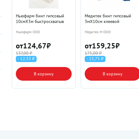
Ньюфарм бинт гипсовый
Медитек бинт гипсовый
10смX3м быстросхватыв
3мX10см клеевой
Ньюфарм ООО
Медитек М ООО
от
124,67
₽
от
159,25
₽
137,00 ₽
175,00 ₽
- 12,33 ₽
- 15,75 ₽
В корзину
В корзину