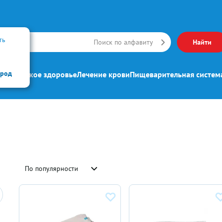
ть
Искать
Поиск по алфавиту
Найти
ород
ипп
Женское здоровье
Лечение крови
Пищеварительная систем
По популярности