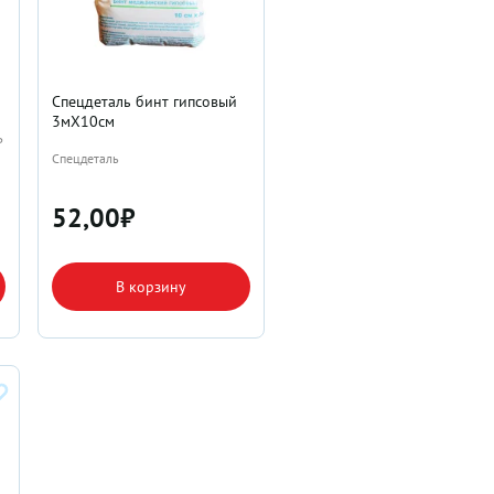
Спецдеталь бинт гипсовый
3мX10см
Ь
Спецдеталь
52,00
₽
В корзину