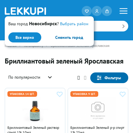
Новосибирск
Ваш город
?
Выбрать район
Искать
Все верно
Сменить город
Главная
•
по алфавиту
•
Бриллиантовый зеленый Ярославская
Бриллиантовый зеленый Ярославская
По популярности
Фильтры
УПАКОВКА 14 ШТ.
УПАКОВКА 9 ШТ.
Бриллиантовый Зеленый раствор
Бриллиантовый Зеленый р-р спирт
спирт 1% 10мл
1% 25мл