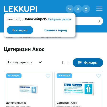
Новосибирск
Ваш город
?
Выбрать район
Искать
Все верно
Сменить город
Главная
•
по алфавиту
•
Цетиризин Акос
Цетиризин Акос
По популярности
Фильтры
% СКИДКА
% СКИДКА
Цетиризин Акос
Цетиризин Акос
таблетки ппо 10мг №30
таблетки ппо 10мг №20