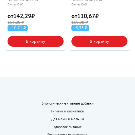
Синтез ОАО
Синтез ОАО
от
142,29
₽
от
110,67
₽
153,00 ₽
119,00 ₽
- 10,71 ₽
- 8,33 ₽
В корзину
В корзину
Биологически-активные добавки
Гигиена и косметика
Для мамы и малыша
Здоровое питание
Лекарственные препараты