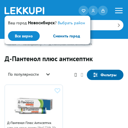
Новосибирск
Ваш город
?
Выбрать район
Искать
Все верно
Сменить город
Главная
•
по алфавиту
•
Д-Пантенол плюс антисептик
Д-Пантенол плюс антисептик
По популярности
Фильтры
Д-Пантенол Плюс Антисептик
крем для наруж примен 5%+0.776% 30г