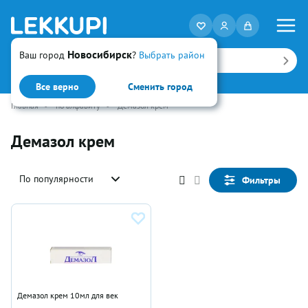
Новосибирск
Ваш город
?
Выбрать район
Искать
Все верно
Сменить город
Главная
•
по алфавиту
•
Демазол крем
Демазол крем
По популярности
Фильтры
Демазол крем 10мл для век