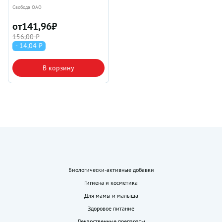
Свобода ОАО
от
141,96
₽
156,00 ₽
- 14,04 ₽
В корзину
Биологически-активные добавки
Гигиена и косметика
Для мамы и малыша
Здоровое питание
Лекарственные препараты