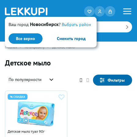
Новосибирск
Ваш город
?
Выбрать район
Искать
Все верно
Сменить город
Главная
•
по алфавиту
•
Детское мыло
Детское мыло
По популярности
Фильтры
% СКИДКА
Детское мыло туал 90г