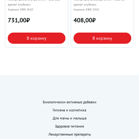
аромат клубники
аромат клубники
Акрихин ХФК ОАО
Акрихин ХФК ОАО
731,00
₽
408,00
₽
В корзину
В корзину
Биологически-активные добавки
Гигиена и косметика
Для мамы и малыша
Здоровое питание
Лекарственные препараты