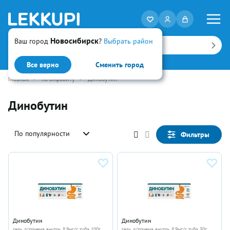
Новосибирск
Ваш город
?
Выбрать район
Искать
Все верно
Сменить город
Главная
•
по алфавиту
•
Динобутин
Динобутин
По популярности
Фильтры
Динобутин
Динобутин
гель д/приема внутрь 8.9мг/г туба 100г
гель д/приема внутрь 8.9мг/г туба 30г