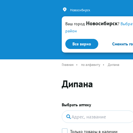
Новосибирск
Новосибирск
Ваш город
?
Выбра
район
Все верно
Сменить г
Каталог
Простуда и гр
Главная
•
по алфавиту
•
Дипана
Дипана
Выбрать аптеку
Только товары в наличии