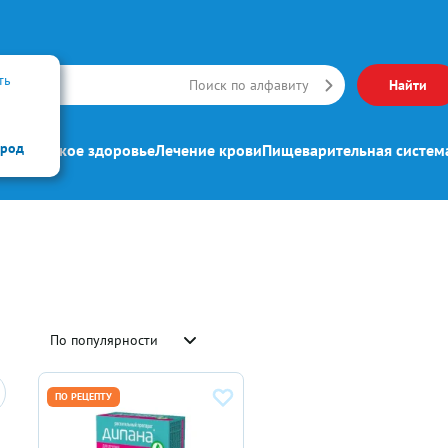
ть
Искать
Поиск по алфавиту
Найти
ород
ипп
Женское здоровье
Лечение крови
Пищеварительная систем
По популярности
ПО РЕЦЕПТУ