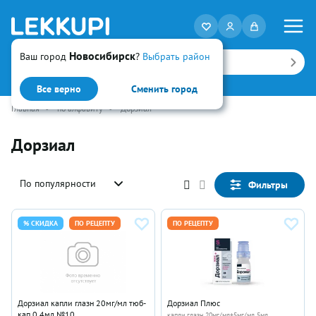
Новосибирск
Ваш город
?
Выбрать район
Искать
Все верно
Сменить город
Главная
•
по алфавиту
•
Дорзиал
Дорзиал
По популярности
Фильтры
% СКИДКА
ПО РЕЦЕПТУ
ПО РЕЦЕПТУ
Дорзиал капли глазн 20мг/мл тюб-
Дорзиал Плюс
кап 0.4мл №10
капли глазн 20мг/мл+5мг/мл 5мл