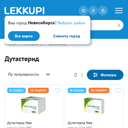
Новосибирск
Ваш город
?
Выбрать район
Искать
Все верно
Сменить город
Главная
•
по алфавиту
•
Дутастерид
Дутастерид
По популярности
Фильтры
% СКИДКА
ПО РЕЦЕПТУ
% СКИДКА
ПО РЕЦЕПТУ
Дутастерид Тева
Дутастерид Тева
капсулы 0.5мг №90
капсулы 0.5мг №30