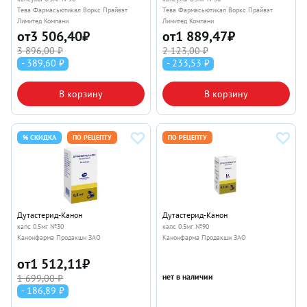
Тева Фармасьютикал Воркс Прайвэт
Тева Фармасьютикал Воркс Прайвэт
Лимитед Компани
Лимитед Компани
от
3 506,40
₽
от
1 889,47
₽
3 896,00 ₽
2 123,00 ₽
- 389,60 ₽
- 233,53 ₽
В корзину
В корзину
% СКИДКА
ПО РЕЦЕПТУ
ПО РЕЦЕПТУ
Дутастерид-Канон
Дутастерид-Канон
капс 0.5мг №30
капс 0.5мг №90
Канонфарма Продакшн ЗАО
Канонфарма Продакшн ЗАО
от
1 512,11
₽
нет в наличии
1 699,00 ₽
- 186,89 ₽