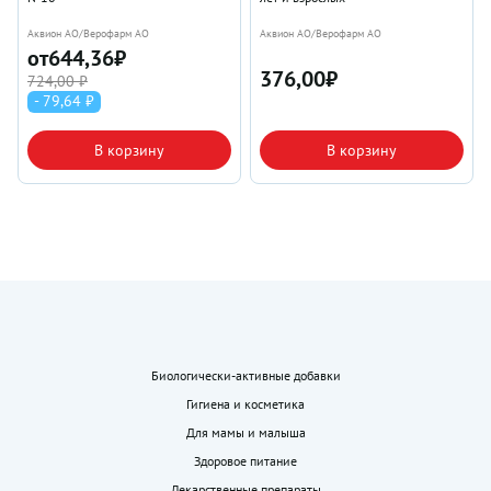
Аквион АО/Верофарм АО
Аквион АО/Верофарм АО
от
644,36
₽
376,00
₽
724,00 ₽
- 79,64 ₽
В корзину
В корзину
Биологически-активные добавки
Гигиена и косметика
Для мамы и малыша
Здоровое питание
Лекарственные препараты