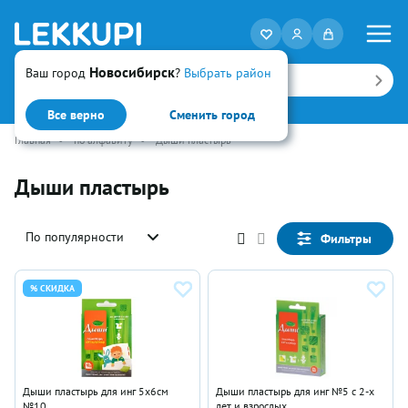
Новосибирск
Ваш город
?
Выбрать район
Искать
Все верно
Сменить город
Главная
•
по алфавиту
•
Дыши пластырь
Дыши пластырь
По популярности
Фильтры
% СКИДКА
Дыши пластырь для инг 5х6см
Дыши пластырь для инг №5 с 2-х
№10
лет и взрослых