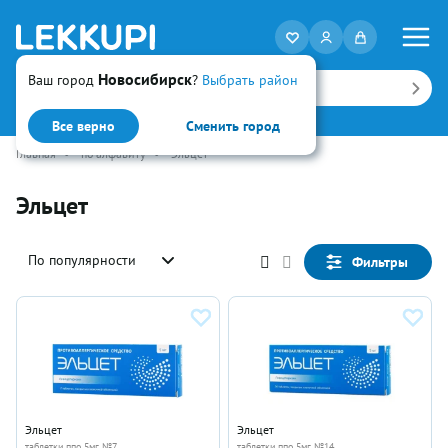
Новосибирск
Ваш город
?
Выбрать район
Искать
Все верно
Сменить город
Главная
•
по алфавиту
•
Эльцет
Эльцет
По популярности
Фильтры
Эльцет
Эльцет
таблетки ппо 5мг №7
таблетки ппо 5мг №14