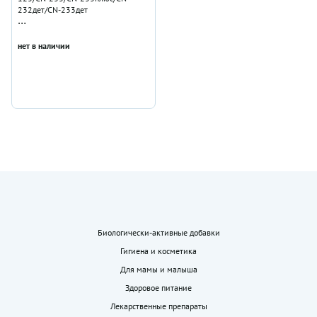
232дет/CN-233дет
A&D Electronic Co Ltd Shenzhen
нет в наличии
Биологически-активные добавки
Гигиена и косметика
Для мамы и малыша
Здоровое питание
Лекарственные препараты