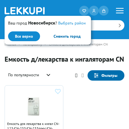
Новосибирск
Ваш город
?
Выбрать район
Искать
Все верно
Сменить город
Главная
•
по алфавиту
•
Емкость д/лекарства к ингаляторам CN
Емкость д/лекарства к ингаляторам CN
По популярности
Фильтры
Емкость для лекарства к ингал CN-
123/CN-233/CN-233плюс/CN-