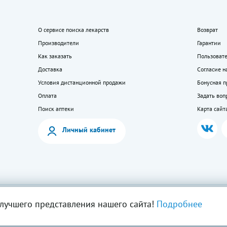
О сервисе поиска лекарств
Возврат
Производители
Гарантии
Как заказать
Пользоват
Доставка
Согласие н
Условия дистанционной продажи
Бонусная 
Оплата
Задать воп
Поиск аптеки
Карта сайт
Личный кабинет
мация на сайте — собственность ООО «Моя аптека». Публикация с сайта www.lekkupi
лучшего представления нашего сайта!
Подробнее
ия запрещена.
5404723585, Лицензия № Л042-01125-54/00269824.