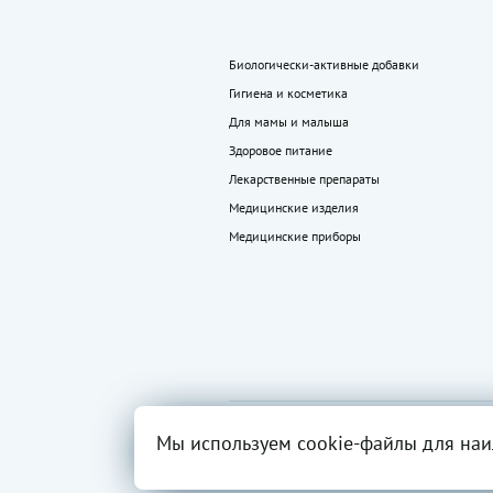
Биологически-активные добавки
Гигиена и косметика
Для мамы и малыша
Здоровое питание
Лекарственные препараты
Медицинские изделия
Медицинские приборы
2026 ©
Все права
Вся инфор
Мы используем cookie-файлы для наи
«LEKkupi»
защищены.
разрешен
ОГРН:102