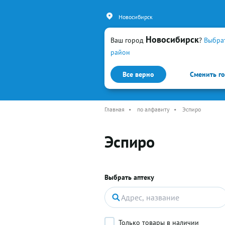
Новосибирск
Новосибирск
Ваш город
?
Выбра
район
Все верно
Сменить г
Каталог
Простуда и гр
Главная
•
по алфавиту
•
Эспиро
Эспиро
Выбрать аптеку
Только товары в наличии