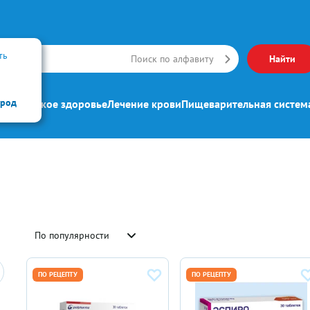
ть
Искать
Поиск по алфавиту
Найти
ород
ипп
Женское здоровье
Лечение крови
Пищеварительная систем
По популярности
ПО РЕЦЕПТУ
ПО РЕЦЕПТУ