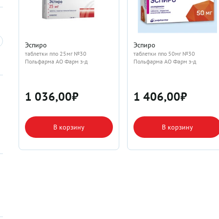
Эспиро
Эспиро
таблетки ппо 25мг №30
таблетки ппо 50мг №30
Польфарма АО Фарм з-д
Польфарма АО Фарм з-д
1 036,00
₽
1 406,00
₽
В корзину
В корзину