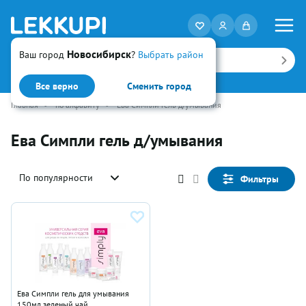
Новосибирск
Ваш город
?
Выбрать район
Искать
Все верно
Сменить город
Главная
•
по алфавиту
•
Ева Симпли гель д/умывания
Ева Симпли гель д/умывания
По популярности
Фильтры
Ева Симпли гель для умывания
150мл зеленый чай