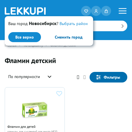
Новосибирск
Ваш город
?
Выбрать район
Искать
Все верно
Сменить город
Главная
•
по алфавиту
•
Фламин детский
Фламин детский
По популярности
Фильтры
Фламин для детей
гранулы для суспензий для внутр №20