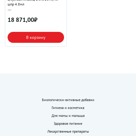
шпр 4.8мл
Albomed GmbH DE
18 871,00
₽
В корзину
Биологически-активные добавки
Гигиена и косметика
Для мамы и малыша
Здоровое питание
Лекарственные препараты