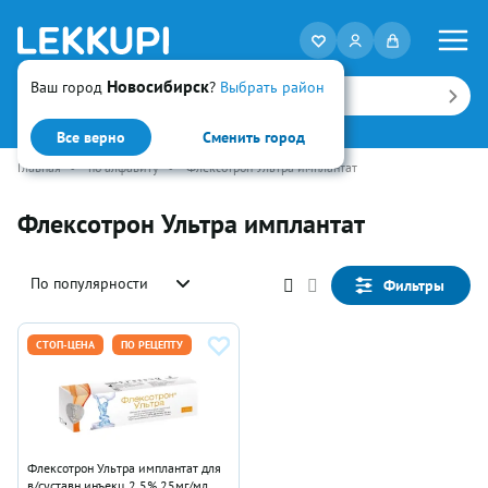
Новосибирск
Ваш город
?
Выбрать район
Искать
Все верно
Сменить город
Главная
•
по алфавиту
•
Флексотрон Ультра имплантат
Флексотрон Ультра имплантат
По популярности
Фильтры
СТОП-ЦЕНА
ПО РЕЦЕПТУ
Флексотрон Ультра имплантат для
в/суставн инъекц 2.5% 25мг/мл