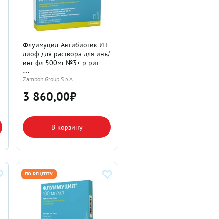
Флуимуцил-Антибиотик ИТ
лиоф для раствора для инъ/
инг фл 500мг №3+ р-рит
Zambon Group S.p.A.
3 860,00
₽
В корзину
ПО РЕЦЕПТУ