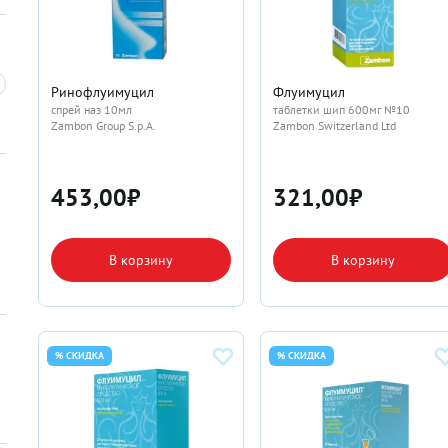
Ринофлуимуцил
Флуимуцил
спрей наз 10мл
таблетки шип 600мг №10
Zambon Group S.p.A.
Zambon Switzerland Ltd
453,00
₽
321,00
₽
В корзину
В корзину
% СКИДКА
% СКИДКА