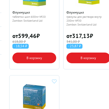
Флуимуцил
Флуимуцил
таблетки шип 600мг №20
гранулы для раствора внутр
Zambon Switzerland Ltd
200мг №30
Zambon Switzerland Ltd
от
599,46
₽
от
317,13
₽
618,00 ₽
341,00 ₽
- 18,54 ₽
- 23,87 ₽
В корзину
В корзину