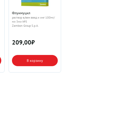
Флуимуцил
раствор в/вен введ и инг 100мг/
мл 3мл №5
Zambon Group S.p.A.
209,00
₽
В корзину