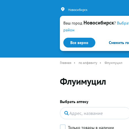
Новосибирск
Новосибирск
Ваш город
?
Выбра
район
Все верно
Сменить г
Каталог
Простуда и гр
Главная
•
по алфавиту
•
Флуимуцил
Флуимуцил
Выбрать аптеку
Только товары в наличии