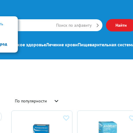
ть
Искать
Поиск по алфавиту
Найти
ород
ипп
Женское здоровье
Лечение крови
Пищеварительная систем
По популярности