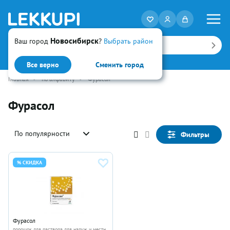
Новосибирск
Ваш город
?
Выбрать район
Искать
Все верно
Сменить город
Главная
•
по алфавиту
•
Фурасол
Фурасол
По популярности
Фильтры
% СКИДКА
Фурасол
порошок для раствора для наруж и местн