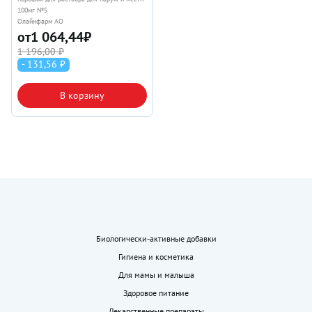
100мг №5
Олайнфарм АО
от
1 064,44
₽
1 196,00 ₽
- 131,56 ₽
В корзину
Биологически-активные добавки
Гигиена и косметика
Для мамы и малыша
Здоровое питание
Лекарственные препараты