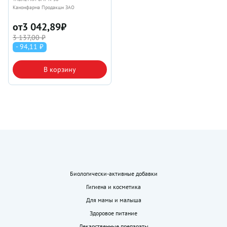
Канонфарма Продакшн ЗАО
от
3 042,89
₽
3 137,00 ₽
- 94,11 ₽
В корзину
Биологически-активные добавки
Гигиена и косметика
Для мамы и малыша
Здоровое питание
Лекарственные препараты