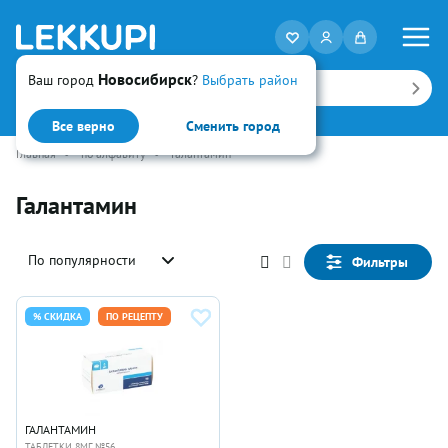
Новосибирск
Ваш город
?
Выбрать район
Искать
Все верно
Сменить город
Главная
•
по алфавиту
•
Галантамин
Галантамин
По популярности
Фильтры
% СКИДКА
ПО РЕЦЕПТУ
ГАЛАНТАМИН
ТАБЛЕТКИ 8МГ №56