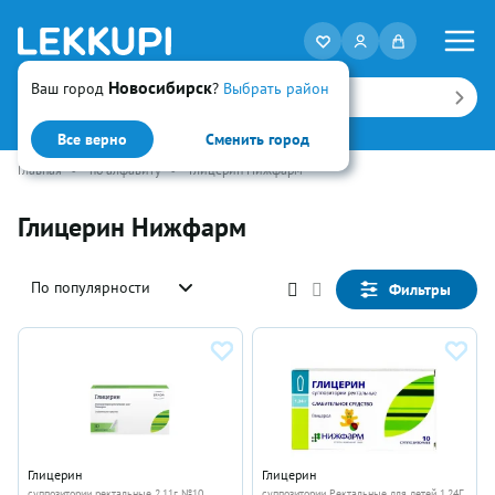
Новосибирск
Ваш город
?
Выбрать район
Искать
Все верно
Сменить город
Главная
•
по алфавиту
•
Глицерин Нижфарм
Глицерин Нижфарм
По популярности
Фильтры
Глицерин
Глицерин
суппозитории ректальные 2.11г №10
суппозитории Ректальные для детей 1.24Г