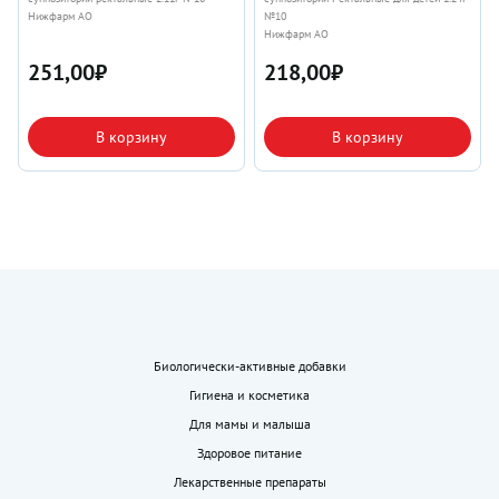
Нижфарм АО
№10
Нижфарм АО
251,00
₽
218,00
₽
В корзину
В корзину
Биологически-активные добавки
Гигиена и косметика
Для мамы и малыша
Здоровое питание
Лекарственные препараты