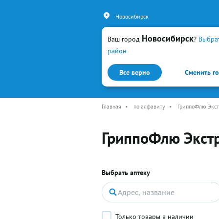
Новосибирск
Новосибирск
Ваш город
?
Выбра
район
Все верно
Сменить г
Каталог
Простуда и гр
Главная
•
по алфавиту
•
ГриппоФлю Экст
ГриппоФлю Экст
Выбрать аптеку
Только товары в наличии