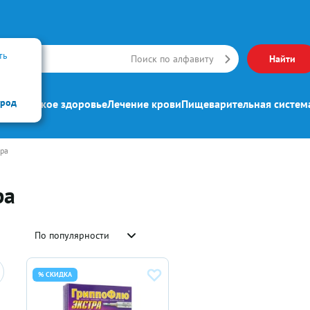
ть
Искать
Поиск по алфавиту
Найти
ород
ипп
Женское здоровье
Лечение крови
Пищеварительная систем
ра
ра
По популярности
% СКИДКА