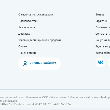
О сервисе поиска лекарств
Возврат
Производители
Гарантии
Как заказать
Пользоват
Доставка
Согласие н
Условия дистанционной продажи
Бонусная 
Оплата
Задать воп
Поиск аптеки
Карта сайт
Личный кабинет
мация на сайте — собственность ООО «Моя аптека». Публикация с сайта www.lekkupi
ия запрещена.
5404723585, Лицензия № Л042-01125-54/00269824.