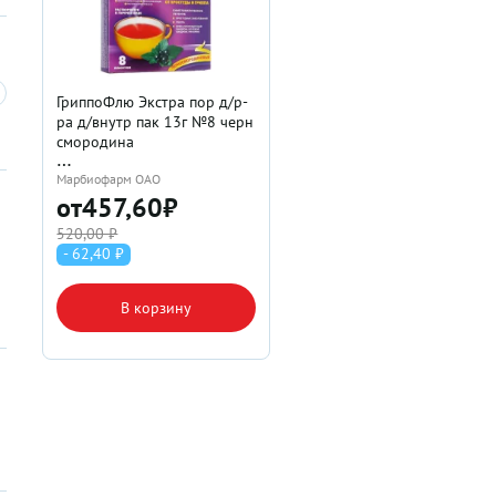
ГриппоФлю Экстра пор д/р-
ра д/внутр пак 13г №8 черн
смородина
Марбиофарм ОАО
от
457,60
₽
520,00 ₽
- 62,40 ₽
В корзину