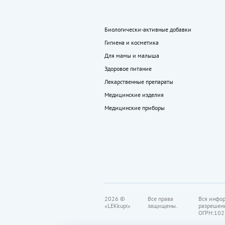
Биологически-активные добавки
Гигиена и косметика
Для мамы и малыша
Здоровое питание
Лекарственные препараты
Медицинские изделия
Медицинские приборы
2026 ©
Все права
Вся инфор
«LEKkupi»
защищены.
разрешен
ОГРН:102