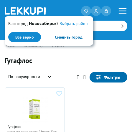
Новосибирск
Ваш город
?
Выбрать район
Искать
Все верно
Сменить город
Главная
•
по алфавиту
•
Гутафлос
Гутафлос
По популярности
Фильтры
Гутафлос
капли для внутр примен 7.5мг/мл 30мл