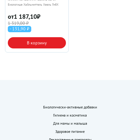
Биологише Хайльмиттель Хеель ГмбХ
от
1 187,10
₽
1 319,00 ₽
- 131,90 ₽
В корзину
Биологически-активные добавки
Гигиена и косметика
Для мамы и малыша
Здоровое питание
Лекарственные препараты