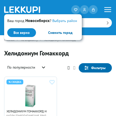
Новосибирск
Ваш город
?
Выбрать район
Искать
Все верно
Сменить город
Главная
•
по алфавиту
•
Хелидониум Гомаккорд
Хелидониум Гомаккорд
По популярности
Фильтры
% СКИДКА
ХЕЛИДОНИУМ ГОМАККОРД H
КАПЛИ ГОМЕОПАТИЧЕСКИЕ 30МЛ