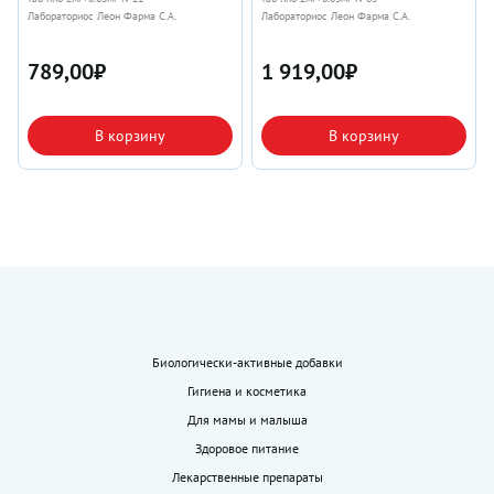
Лабораториос Леон Фарма С.А.
Лабораториос Леон Фарма С.А.
789,00
₽
1 919,00
₽
В корзину
В корзину
Биологически-активные добавки
Гигиена и косметика
Для мамы и малыша
Здоровое питание
Лекарственные препараты