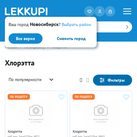
Новосибирск
Ваш город
?
Выбрать район
Искать
Все верно
Сменить город
Главная
•
по алфавиту
•
Хлорэтта
Хлорэтта
По популярности
Фильтры
ПО РЕЦЕПТУ
ПО РЕЦЕПТУ
Хлорэтта
Хлорэтта
таб ппо 2мг+0.03мг №21
таб ппо 2мг+0.03мг №63