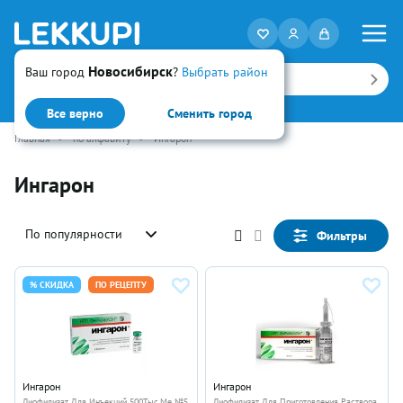
Новосибирск
Ваш город
?
Выбрать район
Искать
Все верно
Сменить город
Главная
•
по алфавиту
•
Ингарон
Ингарон
По популярности
Фильтры
% СКИДКА
ПО РЕЦЕПТУ
Ингарон
Ингарон
Лиофилизат Для Инъекций 500Тыс.Ме №5
Лиофилизат Для Приготовления Раствора