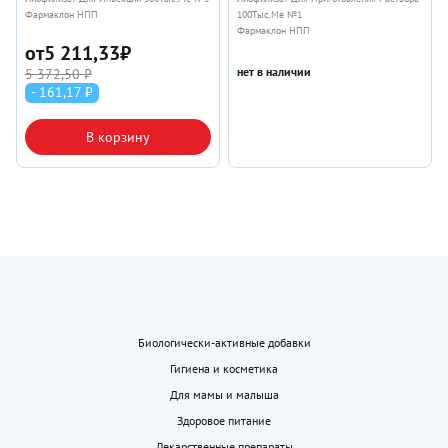
Фармаклон НПП
100Тыс.Ме №1
Фармаклон НПП
от
5 211,33
₽
нет в наличии
5 372,50 ₽
- 161,17 ₽
В корзину
Биологически-активные добавки
Гигиена и косметика
Для мамы и малыша
Здоровое питание
Лекарственные препараты