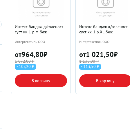
Интекс бандаж д/голеност
Интекс бандаж д/голеност
суст кк-1 р.M беж
суст кк-1 р.XL беж
Интертекстиль ООО
Интертекстиль ООО
от
964,80
₽
от
1 021,50
₽
1 072,00 ₽
1 135,00 ₽
- 107,20 ₽
- 113,50 ₽
В корзину
В корзину