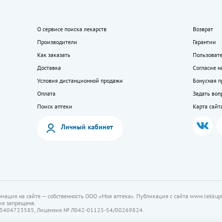
О сервисе поиска лекарств
Возврат
Производители
Гарантии
Как заказать
Пользоват
Доставка
Согласие н
Условия дистанционной продажи
Бонусная 
Оплата
Задать воп
Поиск аптеки
Карта сайт
Личный кабинет
мация на сайте — собственность ООО «Моя аптека». Публикация с сайта www.lekkupi
ия запрещена.
5404723585, Лицензия № Л042-01125-54/00269824.