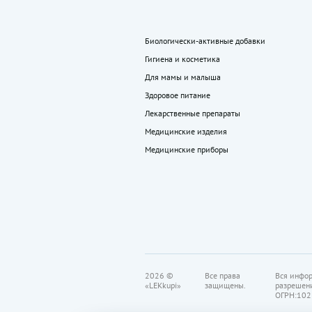
Биологически-активные добавки
Гигиена и косметика
Для мамы и малыша
Здоровое питание
Лекарственные препараты
Медицинские изделия
Медицинские приборы
2026 ©
Все права
Вся инфор
«LEKkupi»
защищены.
разрешен
ОГРН:102