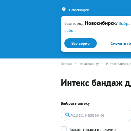
Новосибирск
Новосибирск
Ваш город
?
Выбра
район
Все верно
Сменить г
Каталог
Простуда и гр
Главная
•
по алфавиту
•
Интекс бандаж д
Интекс бандаж д
Выбрать аптеку
Только товары в наличии