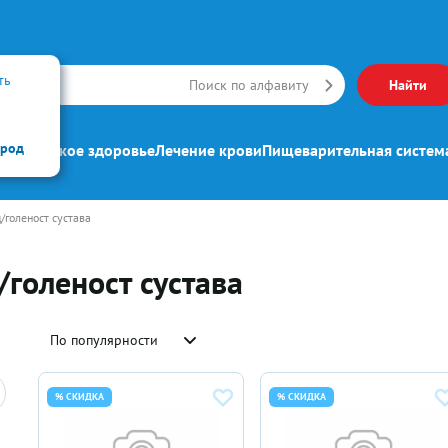
ть
Искать
Поиск по алфавиту
Найти
ород
ипп
Женское здоровье
Лечение крови
Пищеварительная систем
/голеност сустава
/голеност сустава
По популярности
% СКИДКА
% СКИДКА